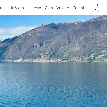
IT
nolocale Sosta
Lezzeno
Come Arrivare
Contatti
EN